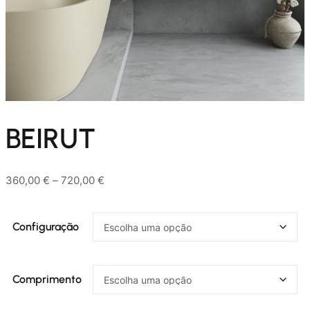
BEIRUT
Price
360,00
€
–
720,00
€
range:
360,00 €
Configuração
through
720,00 €
Comprimento