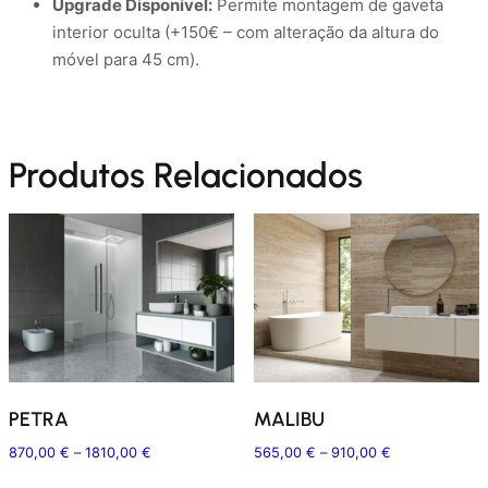
Upgrade Disponível:
Permite montagem de gaveta
interior oculta (+150€ – com alteração da altura do
móvel para 45 cm)
.
Produtos Relacionados
PETRA
MALIBU
Price
Price
870,00
€
–
1810,00
€
565,00
€
–
910,00
€
range:
range:
This
This